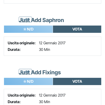
Just Add Saphron
2x05
N/D
VOTA
Uscita originale:
12 Gennaio 2017
Durata:
30 Min
Just Add Fixings
2x06
N/D
VOTA
Uscita originale:
12 Gennaio 2017
Durata:
30 Min