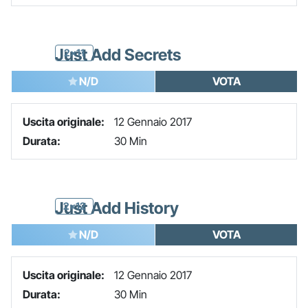
Just Add Secrets
2x11
N/D
VOTA
Uscita originale:
12 Gennaio 2017
Durata:
30 Min
Just Add History
2x12
N/D
VOTA
Uscita originale:
12 Gennaio 2017
Durata:
30 Min