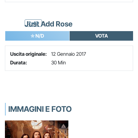
Just Add Rose
2x13
N/D
VOTA
Uscita originale:
12 Gennaio 2017
Durata:
30 Min
IMMAGINI E FOTO