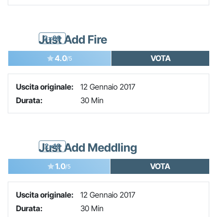
Just Add Fire
2x09
4.0
VOTA
/5
Uscita originale:
12 Gennaio 2017
Durata:
30 Min
Just Add Meddling
2x10
1.0
VOTA
/5
Uscita originale:
12 Gennaio 2017
Durata:
30 Min