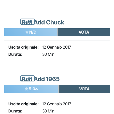
Just Add Chuck
2x03
N/D
VOTA
Uscita originale:
12 Gennaio 2017
Durata:
30 Min
Just Add 1965
2x04
5.0
VOTA
/5
Uscita originale:
12 Gennaio 2017
Durata:
30 Min