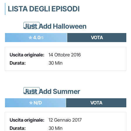
LISTA DEGLI EPISODI
Just Add Halloween
2x01
4.0
VOTA
/5
Uscita originale:
14 Ottobre 2016
Durata:
30 Min
Just Add Summer
2x02
N/D
VOTA
Uscita originale:
12 Gennaio 2017
Durata:
30 Min