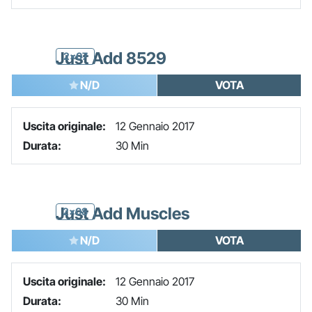
Just Add 8529
2x07
N/D
VOTA
Uscita originale:
12 Gennaio 2017
Durata:
30 Min
Just Add Muscles
2x08
N/D
VOTA
Uscita originale:
12 Gennaio 2017
Durata:
30 Min