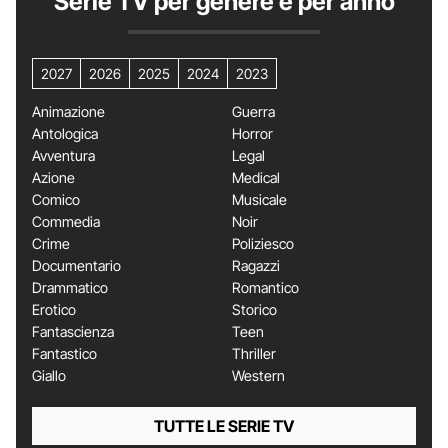
Serie TV per genere e per anno
2027
2026
2025
2024
2023
Animazione
Guerra
Antologica
Horror
Avventura
Legal
Azione
Medical
Comico
Musicale
Commedia
Noir
Crime
Poliziesco
Documentario
Ragazzi
Drammatico
Romantico
Erotico
Storico
Fantascienza
Teen
Fantastico
Thriller
Giallo
Western
TUTTE LE SERIE TV