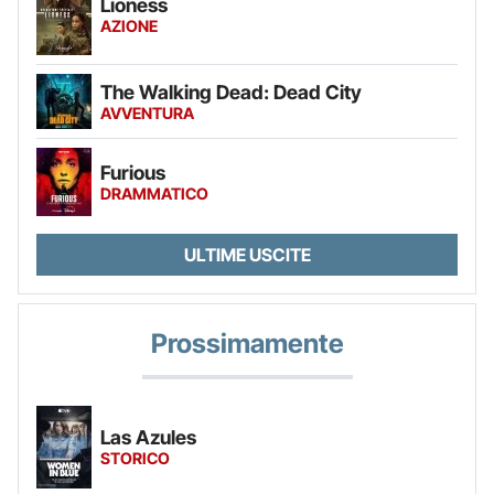
Lioness
AZIONE
The Walking Dead: Dead City
AVVENTURA
Furious
DRAMMATICO
ULTIME USCITE
Prossimamente
Las Azules
STORICO