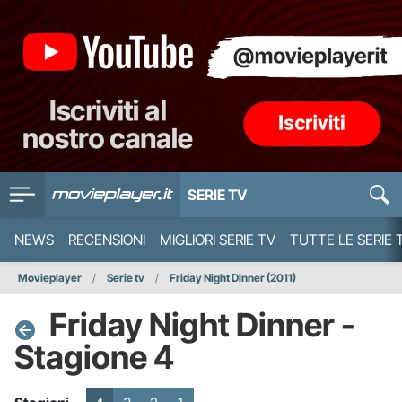
SERIE TV
NEWS
RECENSIONI
MIGLIORI SERIE TV
TUTTE LE SERIE 
Movieplayer
Serie tv
Friday Night Dinner (2011)
Friday Night Dinner -
Stagione 4