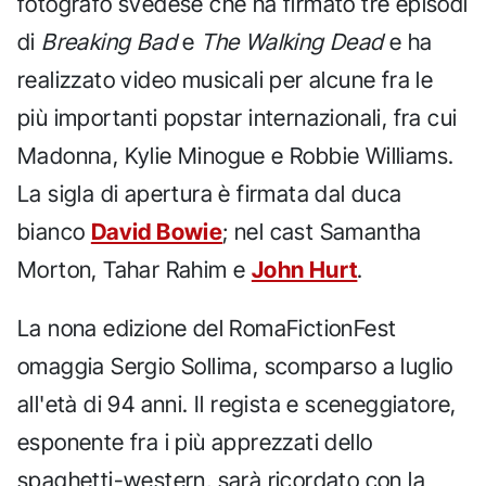
fotografo svedese che ha firmato tre episodi
di
Breaking Bad
e
The Walking Dead
e ha
realizzato video musicali per alcune fra le
più importanti popstar internazionali, fra cui
Madonna, Kylie Minogue e Robbie Williams.
La sigla di apertura è firmata dal duca
bianco
David Bowie
; nel cast Samantha
Morton, Tahar Rahim e
John Hurt
.
La nona edizione del RomaFictionFest
omaggia Sergio Sollima, scomparso a luglio
all'età di 94 anni. Il regista e sceneggiatore,
esponente fra i più apprezzati dello
spaghetti-western, sarà ricordato con la