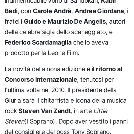
indimenticabile volto di Sandokan,
Kabir
Bedi
, con
Carole Andrè
,
Andrea Giordana
, i
fratelli
Guido e Maurizio De Angelis
, autori
della celebre sigla dello sceneggiato, e
Federico Scardamaglia
che lo aveva
prodotto per la Leone Film.
La novità della nona edizione è il
ritorno al
Concorso Internazionale
, tenutosi per
l'ultima volta nel 2010. Il presidente della
Giuria sarà il chitarrista e icona della musica
rock
Steven Van Zandt
, in arte
Little
Steven
(I Soprano). Dopo aver vestito i panni
del consigliere del boss Tony Soprano,