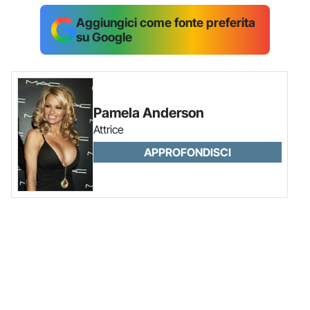
Aggiungici come fonte preferita
su Google
Pamela Anderson
Attrice
APPROFONDISCI