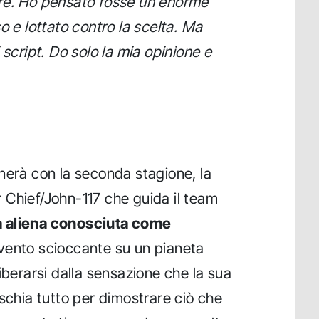
re. Ho pensato fosse un enorme
o e lottato contro la scelta. Ma
 script. Do solo la mia opinione e
nerà con la seconda stagione, la
 Chief/John-117 che guida il team
 aliena conosciuta come
evento scioccante su un pianeta
iberarsi dalla sensazione che la sua
ischia tutto per dimostrare ciò che