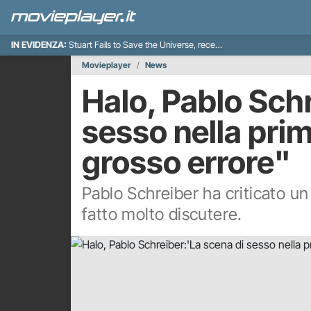
IN EVIDENZA:
Stuart Fails to Save the Universe, recensione
Movieplayer
News
Halo, Pablo Sch
sesso nella pri
grosso errore"
Pablo Schreiber ha criticato un
fatto molto discutere.