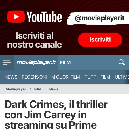
FILM
NEWS
RECENSIONI
MIGLIORI FILM
TUTTI I FILM
ULTIM
Movieplayer
Film
News
Dark Crimes, il thriller
con Jim Carrey in
streaming su Prime