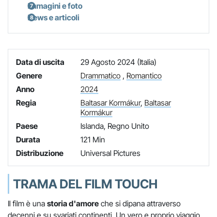
Immagini e foto
News e articoli
Data di uscita
29 Agosto 2024 (Italia)
Genere
Drammatico
,
Romantico
Anno
2024
Regia
Baltasar Kormákur
,
Baltasar
Kormákur
Paese
Islanda, Regno Unito
Durata
121 Min
Distribuzione
Universal Pictures
TRAMA DEL FILM TOUCH
Il film è una
storia d'amore
che si dipana attraverso
decenni e su svariati continenti. Un vero e proprio viaggio