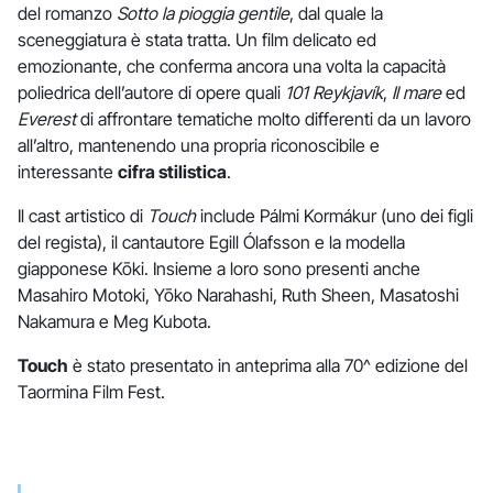
del romanzo
Sotto la pioggia gentile
, dal quale la
sceneggiatura è stata tratta. Un film delicato ed
emozionante, che conferma ancora una volta la capacità
poliedrica dell’autore di opere quali
101 Reykjavík
,
Il mare
ed
Everest
di affrontare tematiche molto differenti da un lavoro
all’altro, mantenendo una propria riconoscibile e
interessante
cifra stilistica
.
Il cast artistico di
Touch
include Pálmi Kormákur (uno dei figli
del regista), il cantautore Egill Ólafsson e la modella
giapponese Kōki. Insieme a loro sono presenti anche
Masahiro Motoki, Yōko Narahashi, Ruth Sheen, Masatoshi
Nakamura e Meg Kubota.
Touch
è stato presentato in anteprima alla 70^ edizione del
Taormina Film Fest.