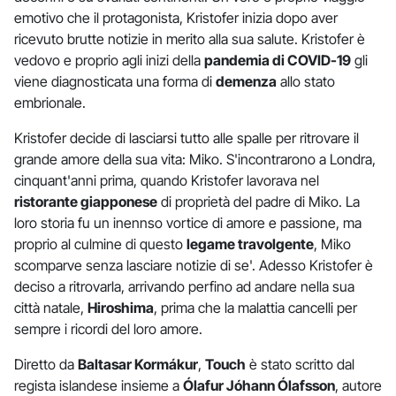
emotivo che il protagonista, Kristofer inizia dopo aver
ricevuto brutte notizie in merito alla sua salute. Kristofer è
vedovo e proprio agli inizi della
pandemia di COVID-19
gli
viene diagnosticata una forma di
demenza
allo stato
embrionale.
Kristofer decide di lasciarsi tutto alle spalle per ritrovare il
grande amore della sua vita: Miko. S'incontrarono a Londra,
cinquant'anni prima, quando Kristofer lavorava nel
ristorante giapponese
di proprietà del padre di Miko. La
loro storia fu un inennso vortice di amore e passione, ma
proprio al culmine di questo
legame travolgente
, Miko
scomparve senza lasciare notizie di se'. Adesso Kristofer è
deciso a ritrovarla, arrivando perfino ad andare nella sua
città natale,
Hiroshima
, prima che la malattia cancelli per
sempre i ricordi del loro amore.
Diretto da
Baltasar Kormákur
,
Touch
è stato scritto dal
regista islandese insieme a
Ólafur Jóhann Ólafsson
, autore