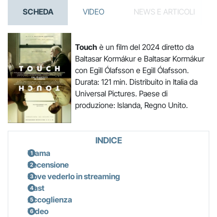
SCHEDA
VIDEO
NEWS E ARTICOLI
Touch
è un film del 2024 diretto da
Baltasar Kormákur e Baltasar Kormákur
con Egill Ólafsson e Egill Ólafsson.
Durata: 121 min. Distribuito in Italia da
Universal Pictures. Paese di
produzione: Islanda, Regno Unito.
INDICE
Trama
Recensione
Dove vederlo in streaming
Cast
Accoglienza
Video