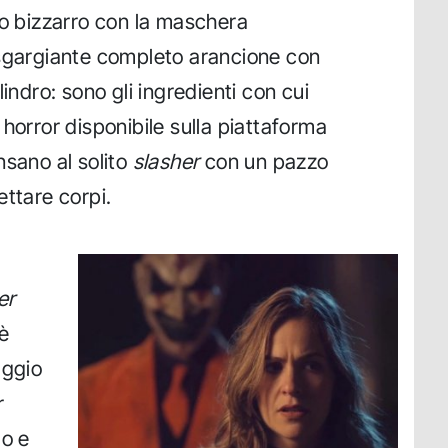
po bizzarro con la maschera
 sgargiante completo arancione con
indro: sono gli ingredienti con cui
, horror disponibile sulla piattaforma
ensano al solito
slasher
con un pazzo
ettare corpi.
er
 è
aggio
r
mo e