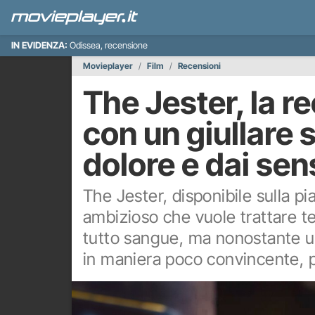
IN EVIDENZA:
Odissea, recensione
Movieplayer
Film
Recensioni
The Jester, la r
con un giullare 
dolore e dai sen
The Jester, disponibile sulla pi
ambizioso che vuole trattare te
tutto sangue, ma nonostante un
in maniera poco convincente, pe