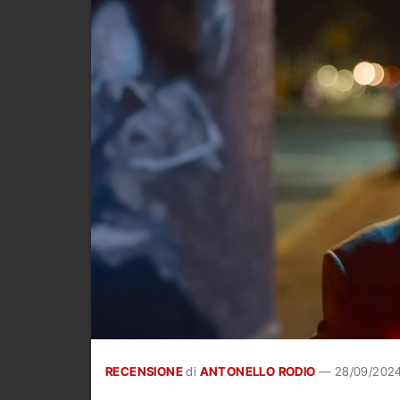
RECENSIONE
di
ANTONELLO RODIO
—
28/09/202