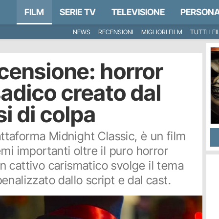
FILM
SERIE TV
TELEVISIONE
PERSONA
NEWS
RECENSIONI
MIGLIORI FILM
TUTTI I F
ecensione: horror
sadico creato dal
si di colpa
attaforma Midnight Classic, è un film
mi importanti oltre il puro horror
 cattivo carismatico svolge il tema
nalizzato dallo script e dal cast.