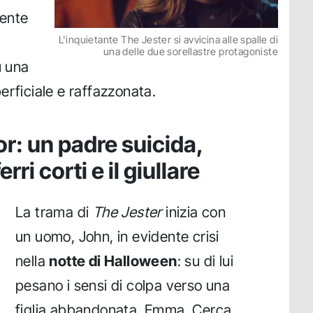
mente
L'inquietante The Jester si avvicina alle spalle di
una delle due sorellastre protagoniste
u una
erficiale e raffazzonata.
or: un padre suicida,
rri corti e il giullare
La trama di
The Jester
inizia con
un uomo, John, in evidente crisi
nella
notte di Halloween
: su di lui
pesano i sensi di colpa verso una
figlia abbandonata, Emma. Cerca