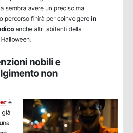
ltà sembra avere un preciso ma
o percorso finirà per coinvolgere
in
adico
anche altri abitanti della
u Halloween.
nzioni nobili e
volgimento non
ter
è
 già
 una