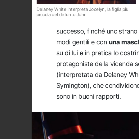
Delaney White interpreta Jocelyn, la figlia più
piccola del defunto John
successo, finché uno strano 
modi gentili e con
una masch
su di lui e in pratica lo costr
protagoniste della vicenda s
(interpretata da Delaney Wh
Symington), che condividono
sono in buoni rapporti.