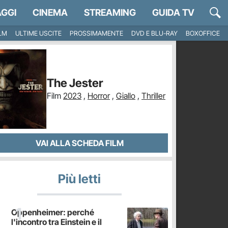
GGI
CINEMA
STREAMING
GUIDA TV
ILM
ULTIME USCITE
PROSSIMAMENTE
DVD E BLU-RAY
BOXOFFICE
The Jester
Film
2023
,
Horror
,
Giallo
,
Thriller
VAI ALLA SCHEDA FILM
Più letti
Oppenheimer: perché
l'incontro tra Einstein e il