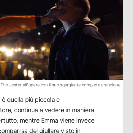
The Jester all'opera con il suo sgargiante completo arancione
 è quella più piccola e
tore, continua a vedere in maniera
ertutto, mentre Emma viene invece
omparrsa del giullare visto in