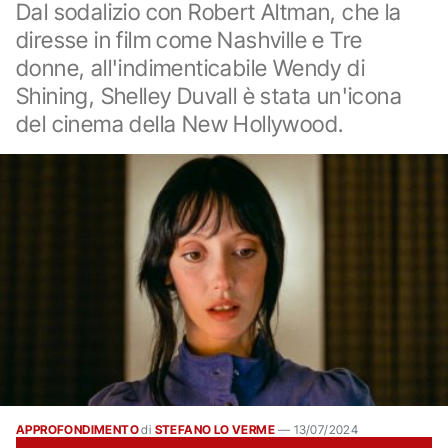
Dal sodalizio con Robert Altman, che la
diresse in film come Nashville e Tre
donne, all'indimenticabile Wendy di
Shining, Shelley Duvall è stata un'icona
del cinema della New Hollywood.
APPROFONDIMENTO
di
STEFANO LO VERME
—
13/07/2024