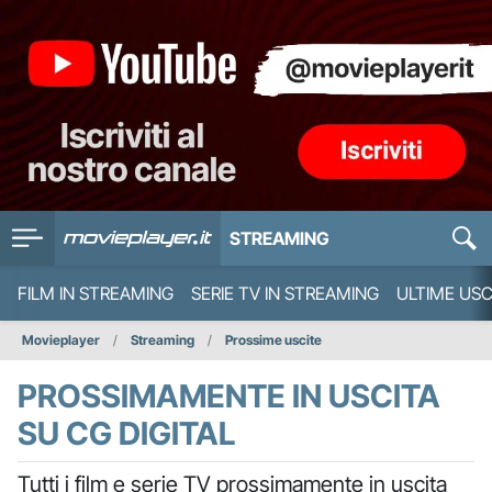
STREAMING
FILM IN STREAMING
SERIE TV IN STREAMING
ULTIME USC
Movieplayer
Streaming
Prossime uscite
PROSSIMAMENTE IN USCITA
SU CG DIGITAL
Tutti i film e serie TV prossimamente in uscita