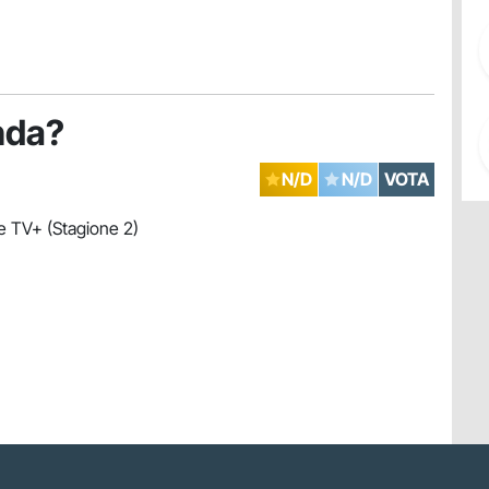
nda?
N/D
N/D
VOTA
 TV+ (Stagione 2)