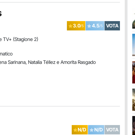
s
3.0
4.5
VOTA
/5
/5
 TV+ (Stagione 2)
matico
na Sarinana, Natalia Téllez e Amorita Rasgado
N/D
N/D
VOTA