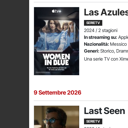
Las Azule
SERIETV
2024 / 2 stagioni
In streaming su:
Apple
Nazionalità:
Messico
Generi:
Storico, Dram
Una serie TV con Xime
9 Settembre 2026
Last Seen
SERIETV