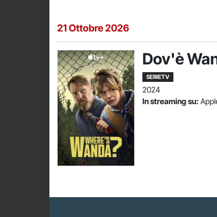
21 Ottobre 2026
Dov'è Wa
SERIETV
2024
In streaming su:
Apple