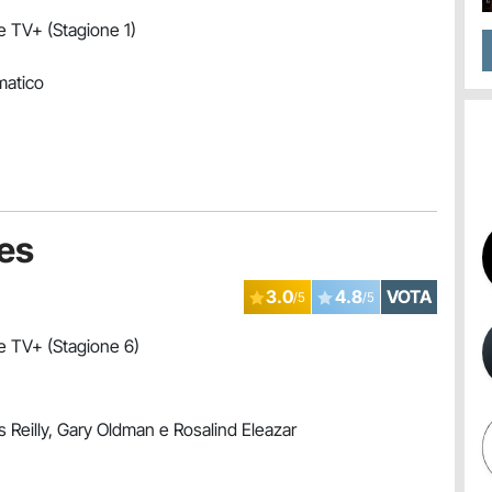
 TV+ (Stagione 1)
matico
es
3.0
4.8
VOTA
/5
/5
 TV+ (Stagione 6)
 Reilly, Gary Oldman e Rosalind Eleazar