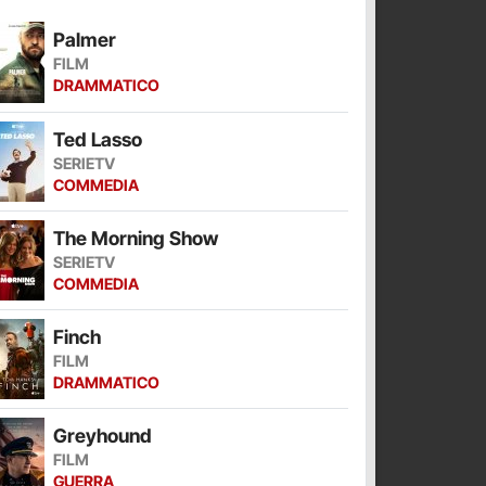
Palmer
FILM
DRAMMATICO
Ted Lasso
SERIETV
COMMEDIA
The Morning Show
SERIETV
COMMEDIA
Finch
FILM
DRAMMATICO
Greyhound
FILM
GUERRA