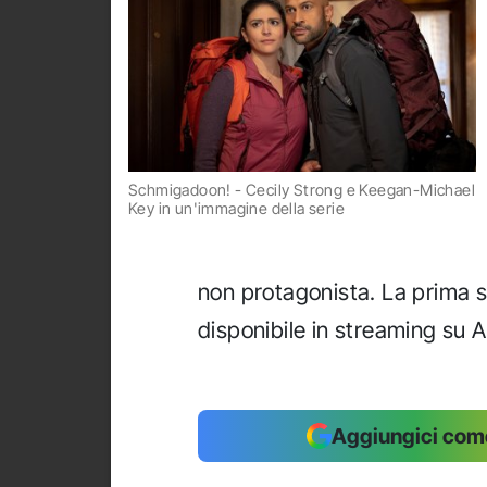
Schmigadoon! - Cecily Strong e Keegan-Michael
Key in un'immagine della serie
non protagonista. La prima 
disponibile in streaming su 
Aggiungici come