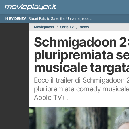
IN EVIDENZA:
Stuart Fails to Save the Universe, recensione
Movieplayer
Serie TV
News
Schmigadoon 2: i
pluripremiata s
musicale targa
Ecco il trailer di Schmigadoon 
pluripremiata comedy musicale Ap
Apple TV+.