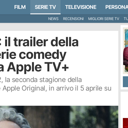
FILM
SERIE TV
TELEVISIONE
PERSONA
NEWS
RECENSIONI
MIGLIORI SERIE TV
TU
l trailer della
erie comedy
ta Apple TV+
2, la seconda stagione della
ple Original, in arrivo il 5 aprile su