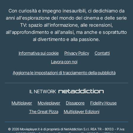
Con curiosità e impegno inesauribili, ci dedichiamo da
anni all'esplorazione del mondo del cinema e delle serie
TV: spazio all'informazione, alle recensioni,
all'approfondimento e all'analisi, ma anche e soprattutto
al divertimento e alla passione.
Informativa sui cookie
Privacy Policy
Contatti
Lavora con noi
Aggiorna le impostazioni di tracciamento della pubblicità
IL NETWORK
Multiplayer
Movieplayer
Dissapore
Fidelity House
The Great Pizza
Multiplayer Edizioni
© 2026 Movieplayer.it è di proprietà di NetAddiction S.r.l. REA TR - 80133 - P.iva: