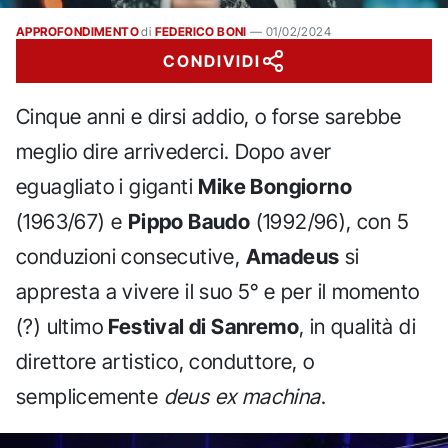
APPROFONDIMENTO
di
FEDERICO BONI
—
01/02/2024
CONDIVIDI
Cinque anni e dirsi addio, o forse sarebbe
meglio dire arrivederci. Dopo aver
eguagliato i giganti
Mike Bongiorno
(1963/67) e
Pippo Baudo
(1992/96), con 5
conduzioni consecutive,
Amadeus
si
appresta a vivere il suo 5° e per il momento
(?) ultimo
Festival di Sanremo
, in qualità di
direttore artistico, conduttore, o
semplicemente
deus ex machina
.