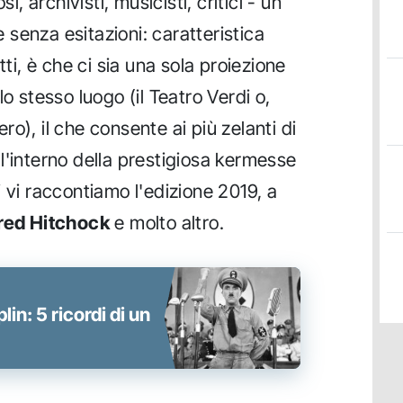
i, archivisti, musicisti, critici - un
senza esitazioni: caratteristica
tti, è che ci sia una sola proiezione
o stesso luogo (il Teatro Verdi o,
o), il che consente ai più zelanti di
 all'interno della prestigiosa kermesse
 vi raccontiamo l'edizione 2019, a
red Hitchock
e molto altro.
in: 5 ricordi di un