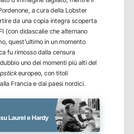
Pordenone, a cura della Lobster
artire da una copia integra scoperta
BFI (con didascalie che alternano
ano, quest'ultimo in un momento
ca fu rimosso dalla censura
dubbio uno dei momenti più alti del
apstick
europeo, con titoli
lla Francia e dai paesi nordici.
à su Laurel e Hardy