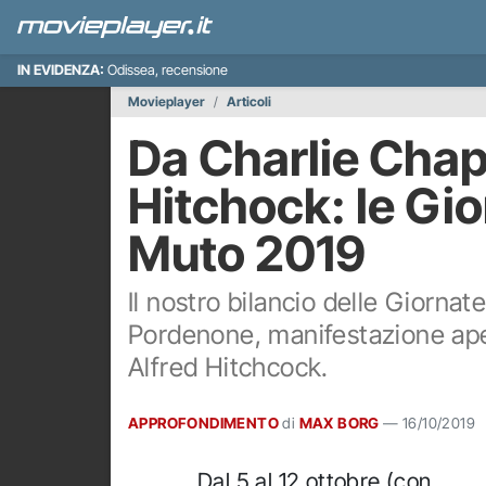
IN EVIDENZA:
Odissea, recensione
Movieplayer
Articoli
Da Charlie Chap
Hitchock: le Gi
Muto 2019
Il nostro bilancio delle Giorna
Pordenone, manifestazione aper
Alfred Hitchcock.
APPROFONDIMENTO
di
MAX BORG
—
16/10/2019
Dal 5 al 12 ottobre (con