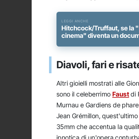
Hitchcock/Truffaut, se la "
cinema" diventa un docum
Diavoli, fari e risat
Altri gioielli mostrati alle Gio
sono il celeberrimo
Faust
di 
Murnau e Gardiens de phare
Jean Grémillon, quest'ultimo 
35mm che accentua la quali
ipnotica di un'opera conturb