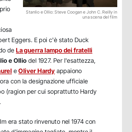
prio
Stanlio e Ollio: Steve Coogan e John C. Reilly in
una scena del film
ciosa
ert Eggers. E poi c'è stato Duck
ndo de
La guerra lampo dei fratelli
lio e Ollio
del 1927. Per l'esattezza,
aurel
e
Oliver Hardy
appaiono
ra con la designazione ufficiale
o (ragion per cui soprattutto Hardy
.
film era stato rinvenuto nel 1974 con
mato d'immagine tagliato, mentre il