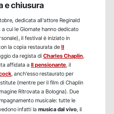
a e chiusura
tobre, dedicata all'attore Reginald
, a cui le Giornate hanno dedicato
ale), il festival è iniziato in
on la copia restaurata de
Il
aggio da regista di
Charles Chaplin
,
ata affidata a
Il pensionante
, il
hcock
, anch'esso restaurato per
nstitute (mentre per il film di Chaplin
Immagine Ritrovata a Bologna). Due
ccompagnamento musicale: tutte le
vedono infatti la
musica dal vivo
, il