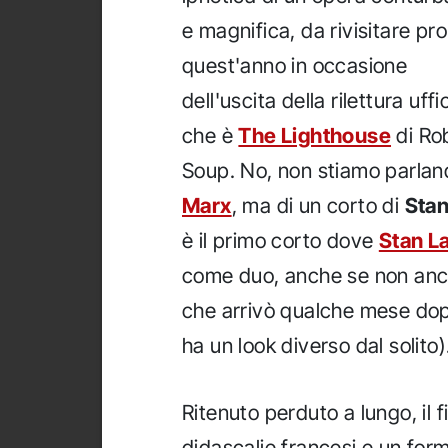
e magnifica, da rivisitare pro
quest'anno in occasione
dell'uscita della rilettura uffi
che è
The Lighthouse
di Rob
Soup. No, non stiamo parla
Marx
, ma di un corto di
Stan
è il primo corto dove
Stan L
come duo, anche se non anco
che arrivò qualche mese dop
ha un look diverso dal solito)
Ritenuto perduto a lungo, il 
didascalie francesi e un for