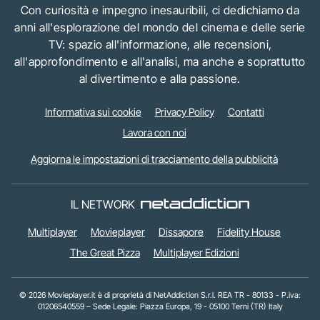
Con curiosità e impegno inesauribili, ci dedichiamo da
anni all'esplorazione del mondo del cinema e delle serie
TV: spazio all'informazione, alle recensioni,
all'approfondimento e all'analisi, ma anche e soprattutto
al divertimento e alla passione.
Informativa sui cookie
Privacy Policy
Contatti
Lavora con noi
Aggiorna le impostazioni di tracciamento della pubblicità
IL NETWORK
Multiplayer
Movieplayer
Dissapore
Fidelity House
The Great Pizza
Multiplayer Edizioni
© 2026 Movieplayer.it è di proprietà di NetAddiction S.r.l. REA TR - 80133 - P.iva:
01206540559 – Sede Legale: Piazza Europa, 19 - 05100 Terni (TR) Italy