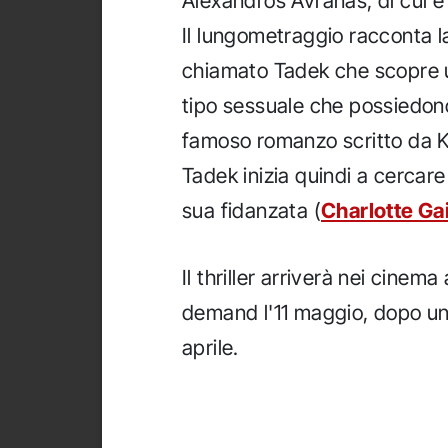
Alexandros Avranas, di cui è s
Il lungometraggio racconta la
chiamato Tadek che scopre un
tipo sessuale che possiedon
famoso romanzo scritto da 
Tadek inizia quindi a cercare 
sua fidanzata (
Charlotte Ga
Il thriller arriverà nei cinema
demand l'11 maggio, dopo u
aprile.