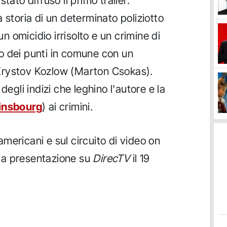
tato diffuso il primo trailer.
 storia di un determinato poliziotto
 omicidio irrisolto e un crimine di
o dei punti in comune con un
Krystov Kozlow (Marton Csokas).
degli indizi che leghino l'autore e la
insbourg
) ai crimini.
 americani e sul circuito di video on
na presentazione su
DirecTV
il 19