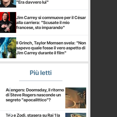
"Era davvero lui"
Jim Carrey si commuove per il César
alla carriera: "Scusate il mio
francese, sto imparando"
Il Grinch, Taylor Momsen svela: "Non
sapevo quale fosse il vero aspetto di
Jim Carrey durante il film"
Più letti
Avengers: Doomsday, il ritorno
di Steve Rogers nasconde un
segreto "apocalittico"?
Teo e Zodì, stasera su Rai 1 la