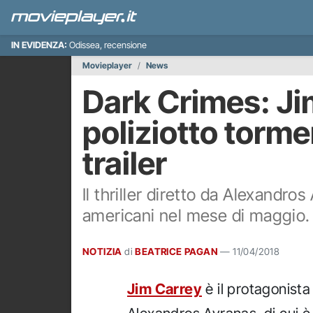
IN EVIDENZA:
Odissea, recensione
Movieplayer
News
Dark Crimes: Ji
poliziotto torme
trailer
Il thriller diretto da Alexandro
americani nel mese di maggio.
NOTIZIA
di
BEATRICE PAGAN
—
11/04/2018
Jim Carrey
è il protagonista