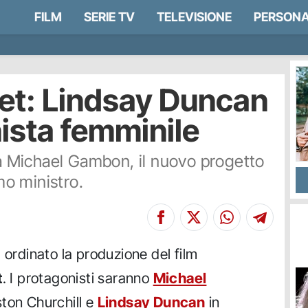
FILM
SERIE TV
TELEVISIONE
PERSONA
ret: Lindsay Duncan
nista femminile
e a Michael Gambon, il nuovo progetto
imo ministro.
 ordinato la produzione del film
t
. I protagonisti saranno
Michael
ston Churchill e
Lindsay Duncan
in