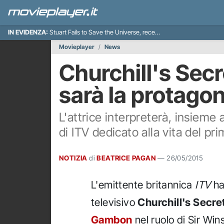
IN EVIDENZA:
Stuart Fails to Save the Universe, recensione
Movieplayer
News
Churchill's Sec
sarà la protago
L'attrice interpreterà, insiem
di ITV dedicato alla vita del pr
NOTIZIA
di
BEATRICE PAGAN
—
26/05/2015
L'emittente britannica
ITV
ha
televisivo
Churchill's Secre
Gambon
nel ruolo di Sir Win