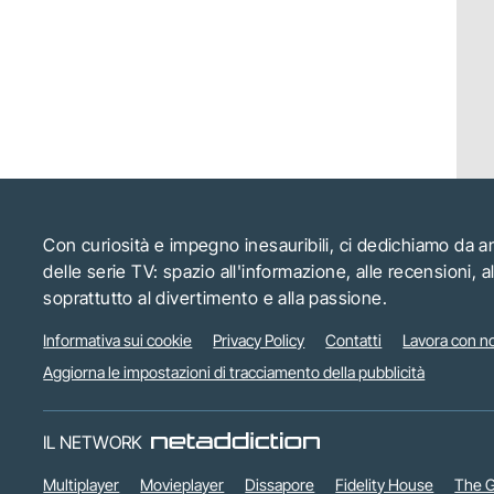
Con curiosità e impegno inesauribili, ci dedichiamo da 
delle serie TV: spazio all'informazione, alle recensioni, 
soprattutto al divertimento e alla passione.
Informativa sui cookie
Privacy Policy
Contatti
Lavora con no
Aggiorna le impostazioni di tracciamento della pubblicità
IL NETWORK
Multiplayer
Movieplayer
Dissapore
Fidelity House
The G