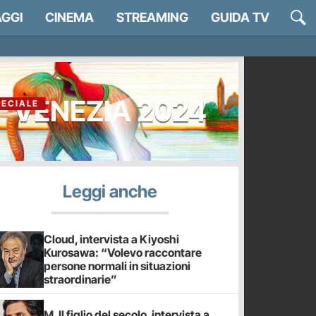
GGI
CINEMA
STREAMING
GUIDA TV
VENEZIA 2024
PECIALE
Leggi anche
Cloud, intervista a Kiyoshi
Kurosawa: “Volevo raccontare
persone normali in situazioni
straordinarie”
M. Il figlio del secolo, intervista a