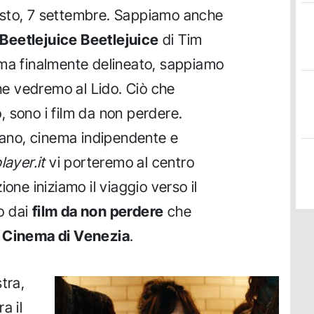
osto, 7 settembre. Sappiamo anche
Beetlejuice Beetlejuice
di Tim
mma finalmente delineato, sappiamo
che vedremo al Lido. Ciò che
 sono i film da non perdere.
liano, cinema indipendente e
ayer.it
vi porteremo al centro
one iniziamo il viaggio verso il
o dai
film da non perdere
che
l Cinema di Venezia
.
tra,
a il