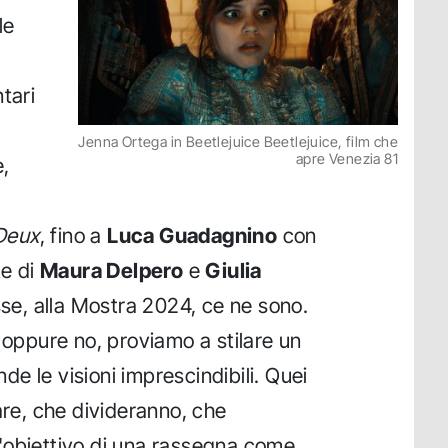
le
tari
Jenna Ortega in Beetlejuice Beetlejuice, film che
apre Venezia 81
e,
 Deux
, fino a
Luca Guadagnino
con
te di
Maura Delpero
e
Giulia
esse, alla Mostra 2024, ce ne sono.
 oppure no, proviamo a stilare un
e le visioni imprescindibili. Quei
are, che divideranno, che
 l'obiettivo di una rassegna come