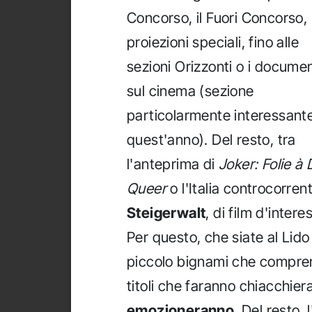
Concorso, il Fuori Concorso, 
proiezioni speciali, fino alle
sezioni Orizzonti o i documen
sul cinema (sezione
particolarmente interessant
quest'anno). Del resto, tra
l'anteprima di
Joker: Folie à
Queer
o l'Italia controcorren
Steigerwalt
, di film d'inter
Per questo, che siate al Lido
piccolo bignami che comprend
titoli che faranno chiacchier
emozioneranno
. Del resto,