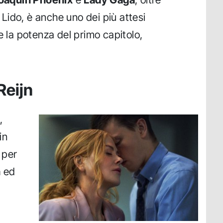
l Lido, è anche uno dei più attesi
e la potenza del primo capitolo,
Reijn
,
in
 per
n
ed