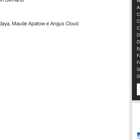
A
A
C
C
ndaya, Maude Apatow e Angus Cloud
C
D
D
E
F
F
G
G