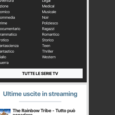
vventura
Legal
zione
Medical
omico
Musicale
ommedia
Noir
rime
Poliziesco
ocumentario
Ragazzi
rammatico
Romantico
rotico
Storico
antascienza
Teen
antastico
Thriller
iallo
Western
uerra
TUTTE LE SERIE TV
Ultime uscite in streaming
The Rainbow Tribe - Tutto può
accadere