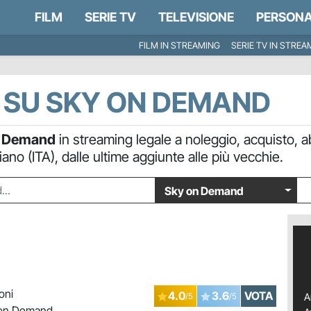
FILM
SERIE TV
TELEVISIONE
PERSONA
FILM IN STREAMING
SERIE TV IN STREA
N SU SKY ON DEMAND
n Demand
in streaming legale a noleggio, acquisto, 
iano (ITA), dalle ultime aggiunte alle più vecchie.
Sky on Demand
oni
4.0
3.6
VOTA
/5
/5
A
on Demand