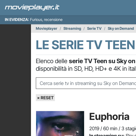
IN EVIDENZA:
Furious, recensione
Movieplayer
Streaming
Serie TV
Sky on Demand
LE SERIE TV TEE
Elenco delle
serie TV Teen su Sky o
disponibilità in SD, HD, HD+ e 4K in ital
× RESET
Euphoria
2019 / 60 min / 3 stagi
In streaming su:
Sky 