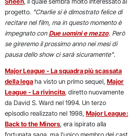
Sheen
, il quale sembra molto interessato al
progetto.
"Charlie si è dimostrato felice di
recitare nel film, ma in questo momento è
impegnato con
Due uomini e mezzo
. Però
se gireremo il prossimo anno nei mesi di
pausa dello show ci sarà sicuramente"
.
Major League - La squadra più scassata
della lega
ha visto un primo sequel,
Major
League - La rivincita
, diretto nuovamente
da David S. Ward nel 1994. Un terzo
episodio realizzato nel 1998,
Major League:
Back to the Minors
, era ispirato alla
fortunata saga, ma l'unico membro del cast