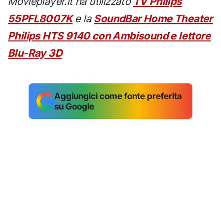
Movieplayer.it ha utilizzato
TV Philips
55PFL8007K
e la
SoundBar Home Theater
Philips HTS 9140 con Ambisound e lettore
Blu-Ray 3D
Aggiungici come fonte preferita
su Google