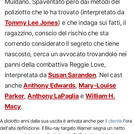
Muldano. Spaventato però dai metodi del
poliziotto che lo ha trovato (interpretato da
Tommy Lee Jones
) e che indaga sui fatti, il
ragazzino, conscio del rischio che sta
correndo considerato il segreto che tiene
nascosto, cerca un avvocato trovandolo nei
panni della combattiva Reggie Love,
interpretata da
Susan Sarandon
. Nel cast
anche
Anthony Edwards
,
Mary-Louise
Parker
,
Anthony LaPaglia
e
William H.
Macy
.
A diciotto anni dalla sua uscita è arrivata anche per
Il cliente
l'ora
dell'alta definizione. Il Blu-ray targato Warner segna un netto