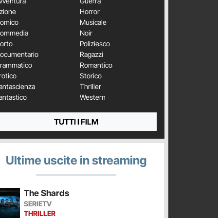
vventura
Guerra
zione
Horror
omico
Musicale
ommedia
Noir
orto
Poliziesco
ocumentario
Ragazzi
rammatico
Romantico
rotico
Storico
antascienza
Thriller
antastico
Western
TUTTI I FILM
Ultime uscite in streaming
The Shards
SERIETV
THRILLER