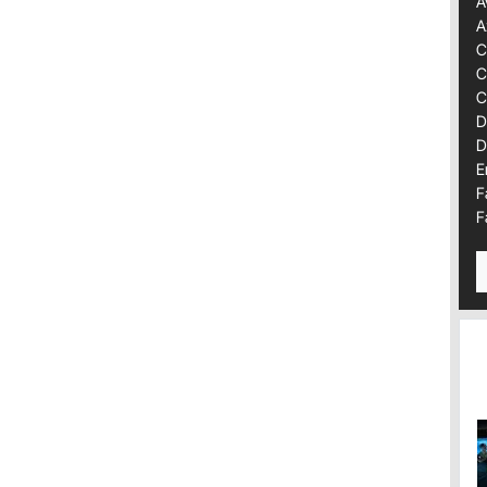
A
A
C
C
C
D
D
E
F
F