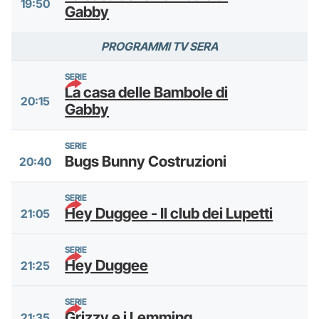
19:50
Gabby
PROGRAMMI TV SERA
SERIE
La casa delle Bambole di
20:15
Gabby
SERIE
Bugs Bunny Costruzioni
20:40
SERIE
Hey Duggee - Il club dei Lupetti
21:05
SERIE
Hey Duggee
21:25
SERIE
Grizzy e i Lemming
21:35