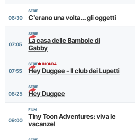
SERIE
C'erano una volta... gli oggetti
06:30
SERIE
La casa delle Bambole di
07:05
Gabby
SERIE
IN ONDA
Hey Duggee - Il club dei Lupetti
07:55
SERIE
Hey Duggee
08:25
FILM
Tiny Toon Adventures: viva le
09:00
vacanze!
SERIE