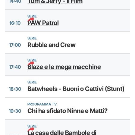
Tom & Jerry - Il Film
14:40
SERIE
PAW Patrol
16:10
SERIE
Rubble and Crew
17:00
SERIE
Blaze e le mega macchine
17:40
SERIE
Batwheels - Buoni o Cattivi (Stunt)
18:30
PROGRAMMA TV
Chi ha sfidato Ninna e Matti?
19:30
SERIE
La casa delle Bambole di