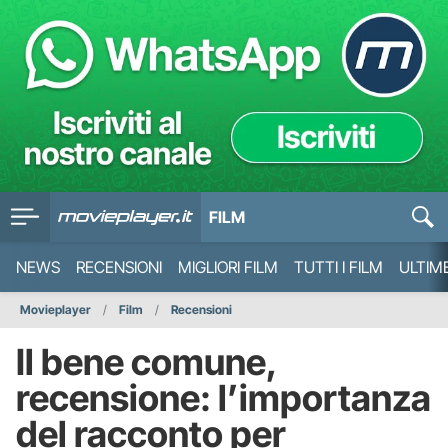
FILM
NEWS
RECENSIONI
MIGLIORI FILM
TUTTI I FILM
ULTIM
Movieplayer
Film
Recensioni
Il bene comune,
recensione: l’importanza
del racconto per